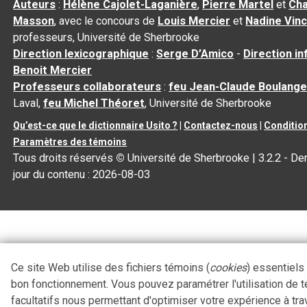
Auteurs
:
Hélène Cajolet-Laganière
,
Pierre Martel
et
Cha
Masson
, avec le concours de
Louis Mercier
et
Nadine Vin
professeurs, Université de Sherbrooke
Direction lexicographique
:
Serge D’Amico
-
Direction i
Benoit Mercier
Professeurs collaborateurs
:
feu Jean-Claude Boulange
Laval,
feu Michel Théoret
, Université de Sherbrooke
Qu’est-ce que le dictionnaire Usito ?
|
Contactez-nous
|
Condition
Paramètres des témoins
Tous droits réservés
©
Université de Sherbrooke |
3.2.2
- Der
jour du contenu :
2026-08-03
Ce site Web utilise des fichiers témoins (
cookies
) essentiels
bon fonctionnement. Vous pouvez paramétrer l'utilisation de 
facultatifs nous permettant d'optimiser votre expérience à tra