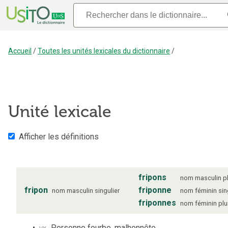
Accueil
/
Toutes les unités lexicales du dictionnaire
/
Unité lexicale
Afficher les définitions
fripons
nom
masculin
p
fripon
friponne
nom
masculin
singulier
nom
féminin
sin
friponnes
nom
féminin
plu
vx
Personne fourbe, malhonnête.