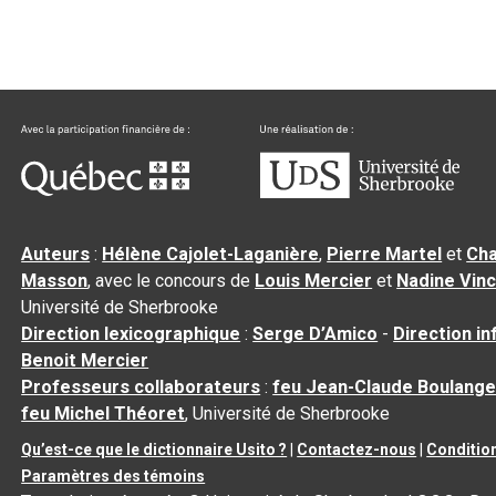
Auteurs
:
Hélène Cajolet-Laganière
,
Pierre Martel
et
Cha
Masson
, avec le concours de
Louis Mercier
et
Nadine Vin
Université de Sherbrooke
Direction lexicographique
:
Serge D’Amico
-
Direction i
Benoit Mercier
Professeurs collaborateurs
:
feu Jean-Claude Boulange
feu Michel Théoret
, Université de Sherbrooke
Qu’est-ce que le dictionnaire Usito ?
|
Contactez-nous
|
Condition
Paramètres des témoins