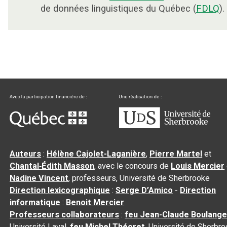
de données linguistiques du Québec (
FDLQ
).
Auteurs
:
Hélène Cajolet-Laganière
,
Pierre Martel
et
Chantal‑Édith Masson
, avec le concours de
Louis Mercier
Nadine Vincent
, professeurs, Université de Sherbrooke
Direction lexicographique
:
Serge D’Amico
-
Direction
informatique
:
Benoit Mercier
Professeurs collaborateurs
:
feu Jean-Claude Boulange
Université Laval,
feu Michel Théoret
, Université de Sherbr