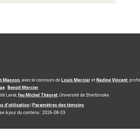
th Masson
, avec le concours de
Louis Mercier
et
Nadine Vincent
, prof
que
:
Benoit Mercier
ité Laval,
feu Michel Théoret
, Université de Sherbrooke
s d’utilisation
|
Paramètres des témoins
se à jour du contenu :
2026-08-03