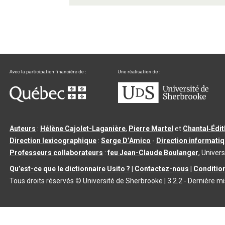
Auteurs
:
Hélène Cajolet-Laganière
,
Pierre Martel
et
Chantal‑Édi
Direction lexicographique
:
Serge D’Amico
-
Direction informati
Professeurs collaborateurs
:
feu Jean-Claude Boulanger
, Univers
Qu’est-ce que le dictionnaire Usito ?
|
Contactez-nous
|
Condition
Tous droits réservés
©
Université de Sherbrooke |
3.2.2
- Dernière mi