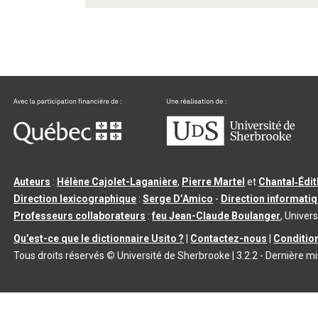
Auteurs
:
Hélène Cajolet-Laganière
,
Pierre Martel
et
Chantal‑Édi
Direction lexicographique
:
Serge D’Amico
-
Direction informati
Professeurs collaborateurs
:
feu Jean-Claude Boulanger
, Univers
Qu’est-ce que le dictionnaire Usito ?
|
Contactez-nous
|
Condition
Tous droits réservés
©
Université de Sherbrooke |
3.2.2
- Dernière mi