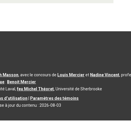
th Masson
, avec le concours de
Louis Mercier
et
Nadine Vincent
, prof
que
:
Benoit Mercier
ité Laval,
feu Michel Théoret
, Université de Sherbrooke
s d’utilisation
|
Paramètres des témoins
se à jour du contenu :
2026-08-03