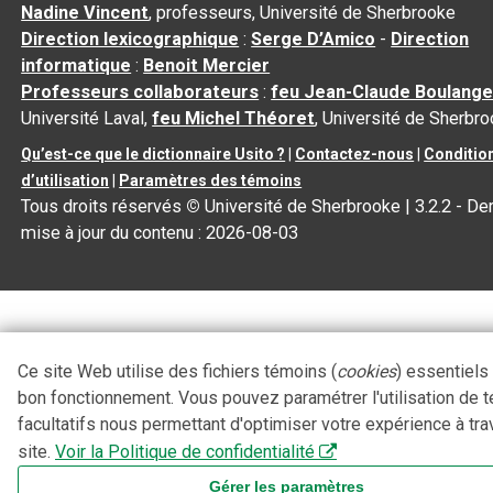
Nadine Vincent
, professeurs, Université de Sherbrooke
Direction lexicographique
:
Serge D’Amico
-
Direction
informatique
:
Benoit Mercier
Professeurs collaborateurs
:
feu Jean-Claude Boulange
Université Laval,
feu Michel Théoret
, Université de Sherbr
Qu’est-ce que le dictionnaire Usito ?
|
Contactez-nous
|
Conditio
d’utilisation
|
Paramètres des témoins
Tous droits réservés
©
Université de Sherbrooke |
3.2.2
- Der
mise à jour du contenu :
2026-08-03
Ce site Web utilise des fichiers témoins (
cookies
) essentiels
bon fonctionnement. Vous pouvez paramétrer l'utilisation de 
facultatifs nous permettant d'optimiser votre expérience à tra
site.
Voir la Politique de confidentialité
Gérer les paramètres