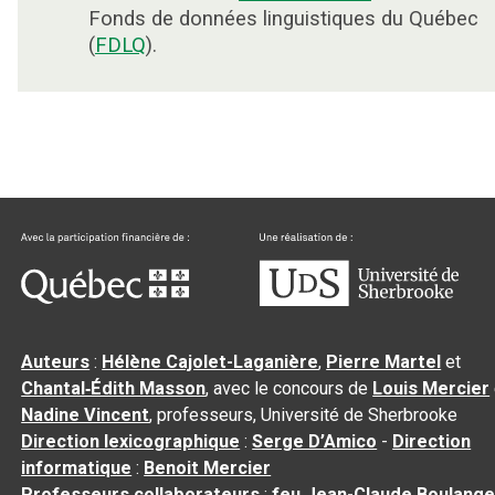
Fonds de données linguistiques du Québec
(
FDLQ
).
Auteurs
:
Hélène Cajolet-Laganière
,
Pierre Martel
et
Chantal‑Édith Masson
, avec le concours de
Louis Mercier
Nadine Vincent
, professeurs, Université de Sherbrooke
Direction lexicographique
:
Serge D’Amico
-
Direction
informatique
:
Benoit Mercier
Professeurs collaborateurs
:
feu Jean-Claude Boulange