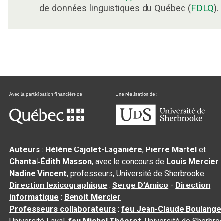
de données linguistiques du Québec (
FDLQ
).
Auteurs
:
Hélène Cajolet-Laganière
,
Pierre Martel
et
Chantal‑Édith Masson
, avec le concours de
Louis Mercier
Nadine Vincent
, professeurs, Université de Sherbrooke
Direction lexicographique
:
Serge D’Amico
-
Direction
informatique
:
Benoit Mercier
Professeurs collaborateurs
:
feu Jean-Claude Boulange
Université Laval,
feu Michel Théoret
, Université de Sherbr