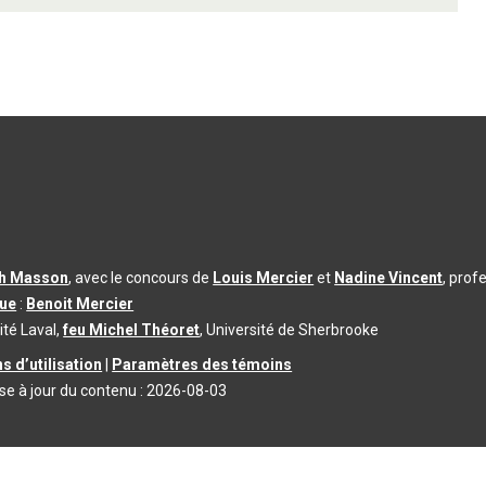
th Masson
, avec le concours de
Louis Mercier
et
Nadine Vincent
, prof
que
:
Benoit Mercier
ité Laval,
feu Michel Théoret
, Université de Sherbrooke
s d’utilisation
|
Paramètres des témoins
se à jour du contenu :
2026-08-03