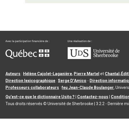
Auteurs
:
Hélène Cajolet-Laganière
,
Pierre Martel
et
Chantal‑Édi
Direction lexicographique
:
Serge D’Amico
-
Direction informati
Professeurs collaborateurs
:
feu Jean-Claude Boulanger
, Univers
Qu’est-ce que le dictionnaire Usito ?
|
Contactez-nous
|
Condition
Tous droits réservés
©
Université de Sherbrooke |
3.2.2
- Dernière mi