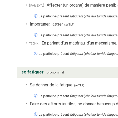
(par ext.)
Affecter (un organe) de manière pénib
Le participe présent
fatiguant
(
chaleur torride fatigu
Importuner, lasser.
(
in
TLF
)
Le participe présent
fatiguant
(
chaleur torride fatigu
techn.
En parlant d’un matériau, d’un mécanisme, 
Le participe présent
fatiguant
(
chaleur torride fatigu
se fatiguer
pronominal
Se donner de la fatigue.
(
in
TLF
)
Le participe présent
fatiguant
(
chaleur torride fatigu
Faire des efforts inutiles, se donner beaucoup 
Le participe présent
fatiguant
(
chaleur torride fatigu