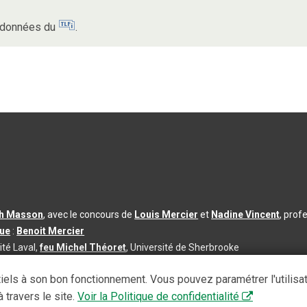
s données du
.
th Masson
, avec le concours de
Louis Mercier
et
Nadine Vincent
, prof
que
:
Benoit Mercier
ité Laval,
feu Michel Théoret
, Université de Sherbrooke
s d’utilisation
|
Paramètres des témoins
iels à son bon fonctionnement. Vous pouvez paramétrer l'utilisa
se à jour du contenu :
2026-08-03
 travers le site.
Voir la Politique de confidentialité