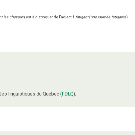
ant les chevaux
) est à distinguer de l'adjectif
fatigant
(
une journée fatigante
).
es linguistiques du Québec (
FDLQ
).