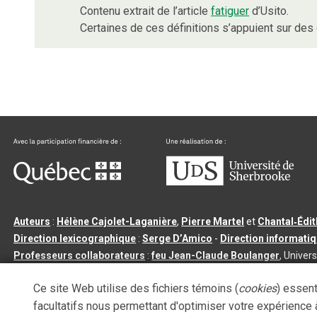
Contenu extrait de l’article
fatiguer
d’Usito.
Certaines de ces définitions s’appuient sur de
Auteurs
:
Hélène Cajolet-Laganière
,
Pierre Martel
et
Chantal‑Édi
Direction lexicographique
:
Serge D’Amico
-
Direction informati
Professeurs collaborateurs
:
feu Jean-Claude Boulanger
, Univers
Qu’est-ce que le dictionnaire Usito ?
|
Contactez-nous
|
Condition
Ce site Web utilise des fichiers témoins (
cookies
) essent
Tous droits réservés
©
Université de Sherbrooke |
3.2.2
- Dernière mi
facultatifs nous permettant d'optimiser votre expérience à