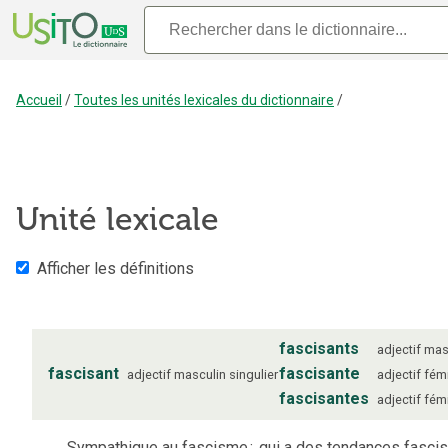
Accueil
/
Toutes les unités lexicales du dictionnaire
/
Unité lexicale
Afficher les définitions
fascisants
adjectif
mas
fascisant
fascisante
adjectif
masculin
singulier
adjectif
fém
fascisantes
adjectif
fém
Sympathique au fascisme
;
qui a des tendances fascis