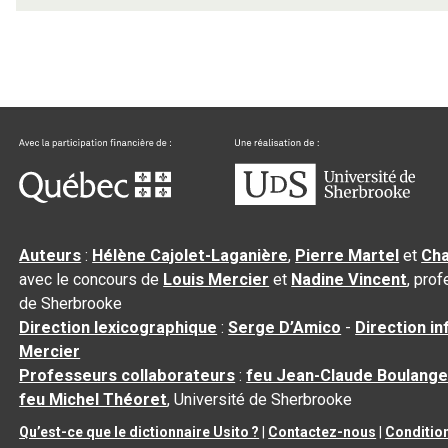
Auteurs
:
Hélène Cajolet-Laganière
,
Pierre Martel
et
Cha
avec le concours de
Louis Mercier
et
Nadine Vincent
, pro
de Sherbrooke
Direction lexicographique
:
Serge D’Amico
-
Direction i
Mercier
Professeurs collaborateurs
:
feu Jean-Claude Boulange
feu Michel Théoret
, Université de Sherbrooke
Qu’est-ce que le dictionnaire Usito ?
|
Contactez-nous
|
Condition