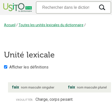
Accueil
/
Toutes les unités lexicales du dictionnaire
/
Unité lexicale
Afficher les définitions
faix
faix
nom
masculin
singulier
nom
masculin
pluriel
vx
ou
littér.
Charge, corps pesant.