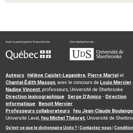
Auteurs
:
Hélène Cajolet-Laganière
,
Pierre Martel
et
Chantal‑Édith Masson
, avec le concours de
Louis Mercier
Nadine Vincent
, professeurs, Université de Sherbrooke
Direction lexicographique
:
Serge D’Amico
-
Direction
informatique
:
Benoit Mercier
Professeurs collaborateurs
:
feu Jean-Claude Boulange
Université Laval,
feu Michel Théoret
, Université de Sherbr
Qu’est-ce que le dictionnaire Usito ?
|
Contactez-nous
|
Conditio