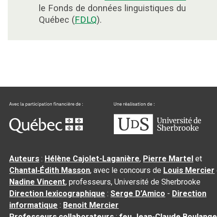
le Fonds de données linguistiques du
Québec (
FDLQ
).
Auteurs
:
Hélène Cajolet-Laganière
,
Pierre Martel
et
Chantal‑Édith Masson
, avec le concours de
Louis Mercier
Nadine Vincent
, professeurs, Université de Sherbrooke
Direction lexicographique
:
Serge D’Amico
-
Direction
informatique
:
Benoit Mercier
Professeurs collaborateurs
:
feu Jean-Claude Boulange