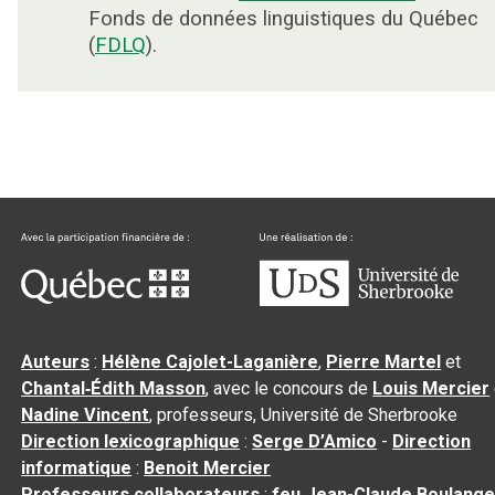
Fonds de données linguistiques du Québec
(
FDLQ
).
Auteurs
:
Hélène Cajolet-Laganière
,
Pierre Martel
et
Chantal‑Édith Masson
, avec le concours de
Louis Mercier
Nadine Vincent
, professeurs, Université de Sherbrooke
Direction lexicographique
:
Serge D’Amico
-
Direction
informatique
:
Benoit Mercier
Professeurs collaborateurs
:
feu Jean-Claude Boulange