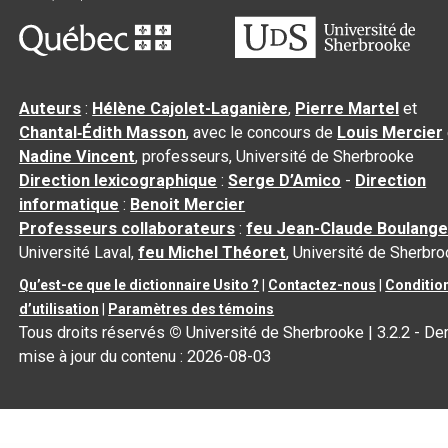
Auteurs
:
Hélène Cajolet-Laganière
,
Pierre Martel
et
Chantal‑Édith Masson
, avec le concours de
Louis Mercier
Nadine Vincent
, professeurs, Université de Sherbrooke
Direction lexicographique
:
Serge D’Amico
-
Direction
informatique
:
Benoit Mercier
Professeurs collaborateurs
:
feu Jean-Claude Boulange
Université Laval,
feu Michel Théoret
, Université de Sherbr
Qu’est-ce que le dictionnaire Usito ?
|
Contactez-nous
|
Conditio
d’utilisation
|
Paramètres des témoins
Tous droits réservés
©
Université de Sherbrooke |
3.2.2
- Der
mise à jour du contenu :
2026-08-03