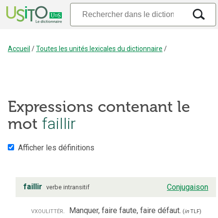
Accueil
/
Toutes les unités lexicales du dictionnaire
/
Expressions contenant le
mot
faillir
Afficher les définitions
faillir
Conjugaison
verbe
intransitif
vx
ou
littér.
Manquer, faire faute, faire défaut.
(
in
TLF
)