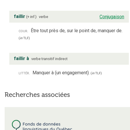
faillir
Conjugaison
+ inf.
verbe
cour.
Être tout près de, sur le point de, manquer de.
(
in
TLF
)
faillir à
verbe
transitif indirect
littér.
Manquer à (un engagement).
(
in
TLF
)
Recherches associées