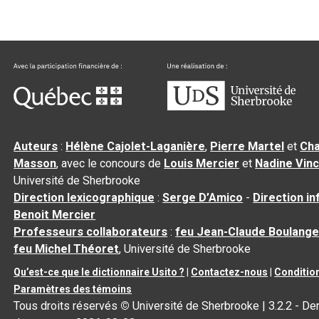
Auteurs
:
Hélène Cajolet-Laganière
,
Pierre Martel
et
Cha
Masson
, avec le concours de
Louis Mercier
et
Nadine Vin
Université de Sherbrooke
Direction lexicographique
:
Serge D’Amico
-
Direction i
Benoit Mercier
Professeurs collaborateurs
:
feu Jean-Claude Boulange
feu Michel Théoret
, Université de Sherbrooke
Qu’est-ce que le dictionnaire Usito ?
|
Contactez-nous
|
Condition
Paramètres des témoins
Tous droits réservés
©
Université de Sherbrooke |
3.2.2
- Der