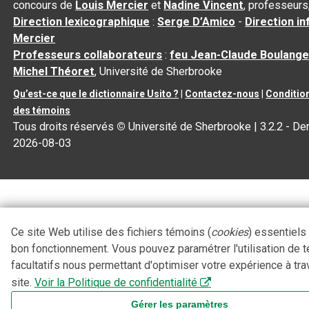
concours de
Louis Mercier
et
Nadine Vincent
, professeurs
Direction lexicographique
:
Serge D’Amico
-
Direction i
Mercier
Professeurs collaborateurs
:
feu Jean-Claude Boulange
Michel Théoret
, Université de Sherbrooke
Qu’est-ce que le dictionnaire Usito ?
|
Contactez-nous
|
Condition
des témoins
Tous droits réservés
©
Université de Sherbrooke |
3.2.2
- Der
2026-08-03
Ce site Web utilise des fichiers témoins (
cookies
) essentiels
bon fonctionnement. Vous pouvez paramétrer l'utilisation de 
facultatifs nous permettant d'optimiser votre expérience à tra
site.
Voir la Politique de confidentialité
Gérer les paramètres