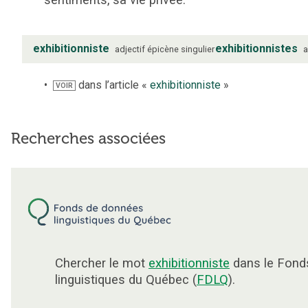
exhibitionniste
exhibitionnistes
adjectif
épicène
singulier
a
dans l’article «
exhibitionniste
»
VOIR
Recherches associées
Chercher le mot
exhibitionniste
dans le Fond
linguistiques du Québec (
FDLQ
).