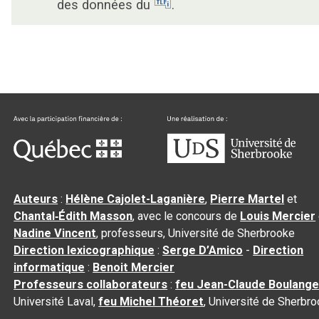
des données du
.
Auteurs
:
Hélène Cajolet-Laganière
,
Pierre Martel
et
Chantal‑Édith Masson
, avec le concours de
Louis Mercier
Nadine Vincent
, professeurs, Université de Sherbrooke
Direction lexicographique
:
Serge D’Amico
-
Direction
informatique
:
Benoit Mercier
Professeurs collaborateurs
:
feu Jean-Claude Boulange
Université Laval,
feu Michel Théoret
, Université de Sherbr