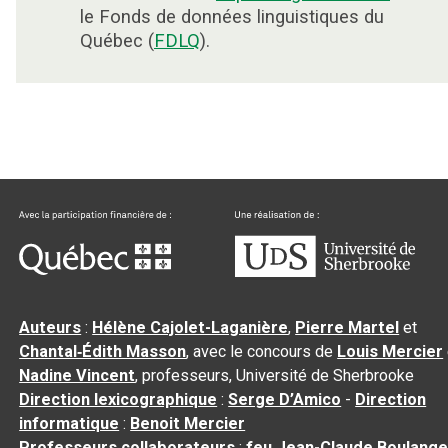
le Fonds de données linguistiques du
Québec (
FDLQ
).
Auteurs
:
Hélène Cajolet-Laganière
,
Pierre Martel
et
Chantal‑Édith Masson
, avec le concours de
Louis Mercier
Nadine Vincent
, professeurs, Université de Sherbrooke
Direction lexicographique
:
Serge D’Amico
-
Direction
informatique
:
Benoit Mercier
Professeurs collaborateurs
:
feu Jean-Claude Boulange