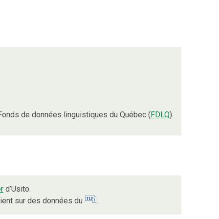
Fonds de données linguistiques du Québec (
FDLQ
).
r
d’Usito.
uient sur des données du
.