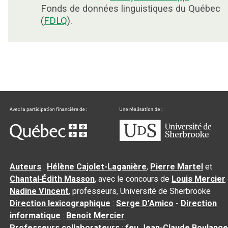
Fonds de données linguistiques du Québec
(
FDLQ
).
Auteurs
:
Hélène Cajolet-Laganière
,
Pierre Martel
et
Chantal‑Édith Masson
, avec le concours de
Louis Mercier
Nadine Vincent
, professeurs, Université de Sherbrooke
Direction lexicographique
:
Serge D’Amico
-
Direction
informatique
:
Benoit Mercier
Professeurs collaborateurs
:
feu Jean-Claude Boulange