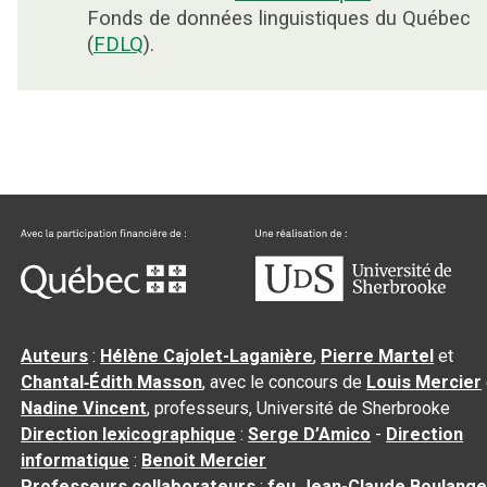
Fonds de données linguistiques du Québec
(
FDLQ
).
Auteurs
:
Hélène Cajolet-Laganière
,
Pierre Martel
et
Chantal‑Édith Masson
, avec le concours de
Louis Mercier
Nadine Vincent
, professeurs, Université de Sherbrooke
Direction lexicographique
:
Serge D’Amico
-
Direction
informatique
:
Benoit Mercier
Professeurs collaborateurs
:
feu Jean-Claude Boulange