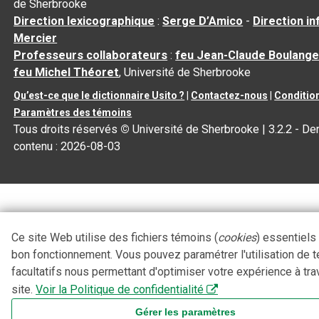
de Sherbrooke
Direction lexicographique
:
Serge D’Amico
-
Direction i
Mercier
Professeurs collaborateurs
:
feu Jean-Claude Boulange
feu Michel Théoret
, Université de Sherbrooke
Qu’est-ce que le dictionnaire Usito ?
|
Contactez-nous
|
Condition
Paramètres des témoins
Tous droits réservés
©
Université de Sherbrooke |
3.2.2
- Der
contenu :
2026-08-03
Ce site Web utilise des fichiers témoins (
cookies
) essentiels
bon fonctionnement. Vous pouvez paramétrer l'utilisation de 
facultatifs nous permettant d'optimiser votre expérience à tra
site.
Voir la Politique de confidentialité
Gérer les paramètres