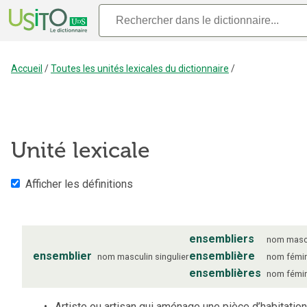
Accueil
/
Toutes les unités lexicales du dictionnaire
/
Unité lexicale
Afficher les définitions
ensembliers
nom
masc
ensemblier
ensemblière
nom
masculin
singulier
nom
fémi
ensemblières
nom
fémi
Artiste ou artisan qui aménage une pièce d’habitation