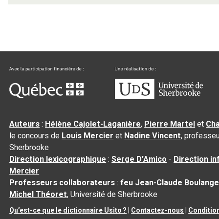
Auteurs
:
Hélène Cajolet-Laganière
,
Pierre Martel
et
Cha
le concours de
Louis Mercier
et
Nadine Vincent
, professeu
Sherbrooke
Direction lexicographique
:
Serge D’Amico
-
Direction i
Mercier
Professeurs collaborateurs
:
feu Jean-Claude Boulange
Michel Théoret
, Université de Sherbrooke
Qu’est-ce que le dictionnaire Usito ?
|
Contactez-nous
|
Condition