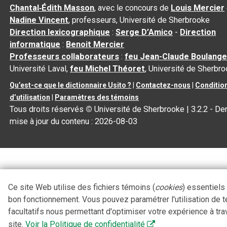
Chantal‑Édith Masson
, avec le concours de
Louis Mercier
Nadine Vincent
, professeurs, Université de Sherbrooke
Direction lexicographique
:
Serge D’Amico
-
Direction
informatique
:
Benoit Mercier
Professeurs collaborateurs
:
feu Jean-Claude Boulange
Université Laval,
feu Michel Théoret
, Université de Sherbr
Qu’est-ce que le dictionnaire Usito ?
|
Contactez-nous
|
Conditio
d’utilisation
|
Paramètres des témoins
Tous droits réservés
©
Université de Sherbrooke |
3.2.2
- Der
mise à jour du contenu :
2026-08-03
Ce site Web utilise des fichiers témoins (
cookies
) essentiels
bon fonctionnement. Vous pouvez paramétrer l'utilisation de 
facultatifs nous permettant d'optimiser votre expérience à tra
site.
Voir la Politique de confidentialité