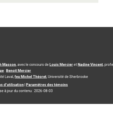
th Masson
, avec le concours de
Louis Mercier
et
Nadine Vincent
, prof
que
:
Benoit Mercier
ité Laval,
feu Michel Théoret
, Université de Sherbrooke
s d’utilisation
|
Paramètres des témoins
se à jour du contenu :
2026-08-03