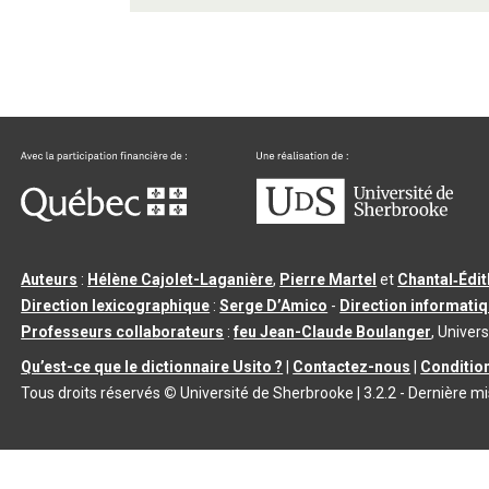
Auteurs
:
Hélène Cajolet-Laganière
,
Pierre Martel
et
Chantal‑Édi
Direction lexicographique
:
Serge D’Amico
-
Direction informati
Professeurs collaborateurs
:
feu Jean-Claude Boulanger
, Univers
Qu’est-ce que le dictionnaire Usito ?
|
Contactez-nous
|
Condition
Tous droits réservés
©
Université de Sherbrooke |
3.2.2
- Dernière mi