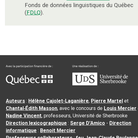
Fonds de données linguistiques du Québec
(
FDLQ
).
Auteurs
:
Hélène Cajolet-Laganière
,
Pierre Martel
et
Chantal‑Édith Masson
, avec le concours de
Louis Mercier
Nadine Vincent
, professeurs, Université de Sherbrooke
Direction lexicographique
:
Serge D’Amico
-
Direction
informatique
:
Benoit Mercier
Professeurs collaborateurs
:
feu Jean-Claude Boulange