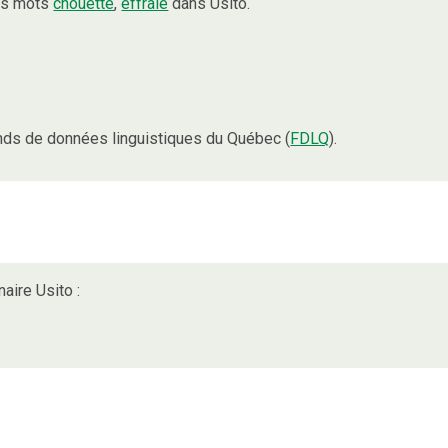
les mots
chouette
,
effraie
dans Usito.
nds de données linguistiques du Québec (
FDLQ
).
aire Usito :