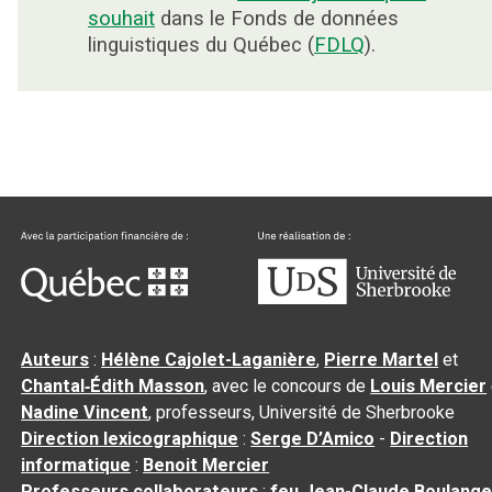
souhait
dans le Fonds de données
linguistiques du Québec (
FDLQ
).
Auteurs
:
Hélène Cajolet-Laganière
,
Pierre Martel
et
Chantal‑Édith Masson
, avec le concours de
Louis Mercier
Nadine Vincent
, professeurs, Université de Sherbrooke
Direction lexicographique
:
Serge D’Amico
-
Direction
informatique
:
Benoit Mercier
Professeurs collaborateurs
:
feu Jean-Claude Boulange