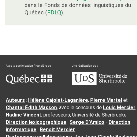
dans le Fonds de données linguistiques du
Québec (
FDLQ
).
Auteurs
:
Hélène Cajolet-Laganière
,
Pierre Martel
et
Chantal‑Édith Masson
, avec le concours de
Louis Mercier
Nadine Vincent
, professeurs, Université de Sherbrooke
Direction lexicographique
:
Serge D’Amico
-
Direction
informatique
:
Benoit Mercier
Professeurs collaborateurs
:
feu Jean-Claude Boulange