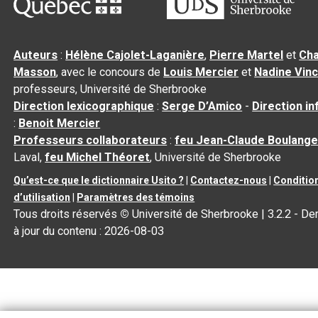
Auteurs
:
Hélène Cajolet-Laganière
,
Pierre Martel
et
Cha
Masson
, avec le concours de
Louis Mercier
et
Nadine Vin
professeurs, Université de Sherbrooke
Direction lexicographique
:
Serge D’Amico
-
Direction i
:
Benoit Mercier
Professeurs collaborateurs
:
feu Jean-Claude Boulange
Laval,
feu Michel Théoret
, Université de Sherbrooke
Qu’est-ce que le dictionnaire Usito ?
|
Contactez-nous
|
Conditio
d’utilisation
|
Paramètres des témoins
Tous droits réservés
©
Université de Sherbrooke |
3.2.2
- De
à jour du contenu :
2026-08-03