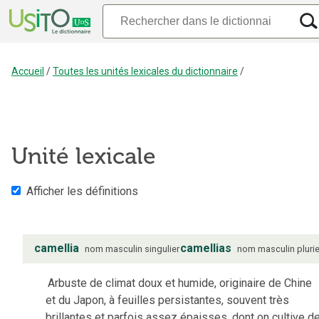
Accueil
/
Toutes les unités lexicales du dictionnaire
/
Unité lexicale
Afficher les définitions
camellia
camellias
nom
masculin
singulier
nom
masculin
plurie
Arbuste de climat doux et humide, originaire de Chine
et du Japon, à feuilles persistantes, souvent très
brillantes et parfois assez épaisses, dont on cultive d