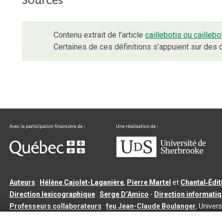
Sources
Contenu extrait de l’article
caillebotis ou caillebo
Certaines de ces définitions s’appuient sur de
Auteurs
:
Hélène Cajolet-Laganière
,
Pierre Martel
et
Chantal‑Édi
Direction lexicographique
:
Serge D’Amico
-
Direction informati
Professeurs collaborateurs
:
feu Jean-Claude Boulanger
, Univers