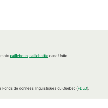
s mots
caillebotis
,
caillebottis
dans Usito.
e Fonds de données linguistiques du Québec (
FDLQ
).