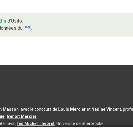
ttis
d’Usito.
s données du
.
th Masson
, avec le concours de
Louis Mercier
et
Nadine Vincent
, prof
que
:
Benoit Mercier
ité Laval,
feu Michel Théoret
, Université de Sherbrooke