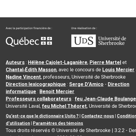
Auteurs
:
Hélène Cajolet-Laganière
,
Pierre Martel
et
Chantal‑Édith Masson
, avec le concours de
Louis Mercier
Nadine Vincent
, professeurs, Université de Sherbrooke
Direction lexicographique
:
Serge D’Amico
-
Direction
informatique
:
Benoit Mercier
Professeurs collaborateurs
:
feu Jean-Claude Boulange
Université Laval,
feu Michel Théoret
, Université de Sherbr
Qu’est-ce que le dictionnaire Usito ?
|
Contactez-nous
|
Conditio
d’utilisation
|
Paramètres des témoins
Tous droits réservés
©
Université de Sherbrooke |
3.2.2
- Der