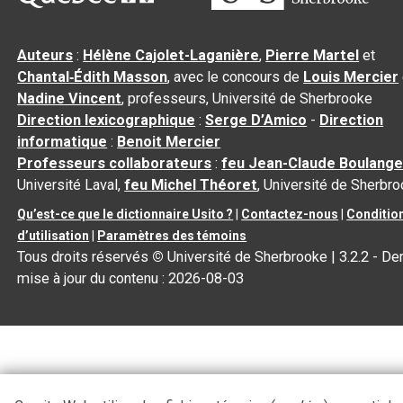
Auteurs
:
Hélène Cajolet-Laganière
,
Pierre Martel
et
Chantal‑Édith Masson
, avec le concours de
Louis Mercier
Nadine Vincent
, professeurs, Université de Sherbrooke
Direction lexicographique
:
Serge D’Amico
-
Direction
informatique
:
Benoit Mercier
Professeurs collaborateurs
:
feu Jean-Claude Boulange
Université Laval,
feu Michel Théoret
, Université de Sherbr
Qu’est-ce que le dictionnaire Usito ?
|
Contactez-nous
|
Conditio
d’utilisation
|
Paramètres des témoins
Tous droits réservés
©
Université de Sherbrooke |
3.2.2
- Der
mise à jour du contenu :
2026-08-03