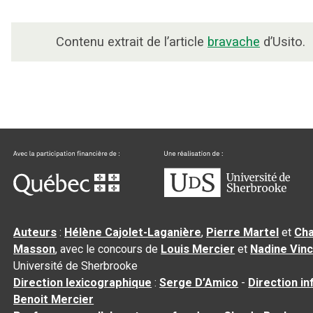
Contenu extrait de l’article
bravache
d’Usito.
Auteurs
:
Hélène Cajolet-Laganière
,
Pierre Martel
et
Cha
Masson
, avec le concours de
Louis Mercier
et
Nadine Vin
Université de Sherbrooke
Direction lexicographique
:
Serge D’Amico
-
Direction i
Benoit Mercier