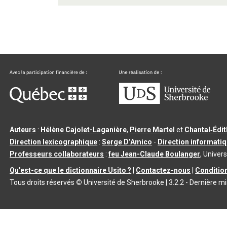
Auteurs
:
Hélène Cajolet-Laganière
,
Pierre Martel
et
Chantal‑Édi
Direction lexicographique
:
Serge D’Amico
-
Direction informati
Professeurs collaborateurs
:
feu Jean-Claude Boulanger
, Univers
Qu’est-ce que le dictionnaire Usito ?
|
Contactez-nous
|
Condition
Tous droits réservés
©
Université de Sherbrooke |
3.2.2
- Dernière mi