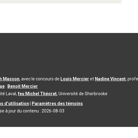
th Masson
, avec le concours de
Louis Mercier
et
Nadine Vincent
, prof
que
:
Benoit Mercier
ité Laval,
feu Michel Théoret
, Université de Sherbrooke
s d’utilisation
|
Paramètres des témoins
se à jour du contenu :
2026-08-03