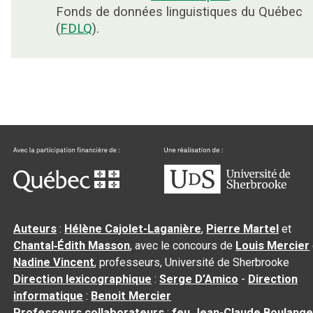
Fonds de données linguistiques du Québec
(
FDLQ
).
Auteurs
:
Hélène Cajolet-Laganière
,
Pierre Martel
et
Chantal‑Édith Masson
, avec le concours de
Louis Mercier
Nadine Vincent
, professeurs, Université de Sherbrooke
Direction lexicographique
:
Serge D’Amico
-
Direction
informatique
:
Benoit Mercier
Professeurs collaborateurs
:
feu Jean-Claude Boulange