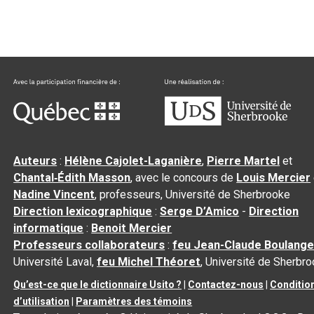
Auteurs
:
Hélène Cajolet-Laganière
,
Pierre Martel
et
Chantal‑Édith Masson
, avec le concours de
Louis Mercier
Nadine Vincent
, professeurs, Université de Sherbrooke
Direction lexicographique
:
Serge D’Amico
-
Direction
informatique
:
Benoit Mercier
Professeurs collaborateurs
:
feu Jean-Claude Boulange
Université Laval,
feu Michel Théoret
, Université de Sherbr
Qu’est-ce que le dictionnaire Usito ?
|
Contactez-nous
|
Conditio
d’utilisation
|
Paramètres des témoins