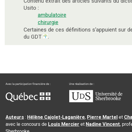
Contenu extrait des articles suivants du dicti
Usito :
ambulatoire
chirurgie
Certaines de ces définitions s’appuient sur 
du GDT
.
Auteurs
:
Hélène Cajolet-Laganière
,
Pierre Martel
et
Cha
avec le concours de
Louis Mercier
et
Nadine Vincent
, pro
Sherbrooke