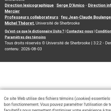
Direction lexicographique
:
Serge D’Amico
-
Direction i
Mercier
Professeurs collaborateurs
:
feu Jean-Claude Boulange
Michel Théoret
, Université de Sherbrooke
Qu’est-ce que le dictionnaire Usito ?
|
Contactez-nous
|
Condition
Paramètres des témoins
Tous droits réservés
©
Université de Sherbrooke |
3.2.2
- Der
contenu :
2026-08-03
Ce site Web utilise des fichiers témoins (
cookies
) essentiels
bon fonctionnement. Vous pouvez paramétrer l'utilisation de 
facultatifs nous permettant d'optimiser votre expérience à tra