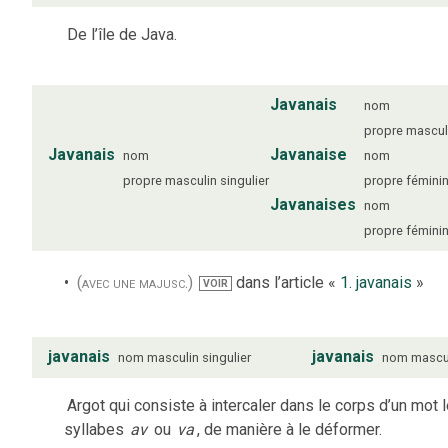
De l’île de Java.
Javanais
nom
propre
mascul
Javanais
Javanaise
nom
nom
propre
masculin
singulier
propre
fémini
Javanaises
nom
propre
fémini
(avec une majusc.)
dans l’article «
1. javanais
»
VOIR
javanais
javanais
nom
masculin
singulier
nom
mascu
Argot qui consiste à intercaler dans le corps d’un mot 
syllabes
av
ou
va
, de manière à le déformer.