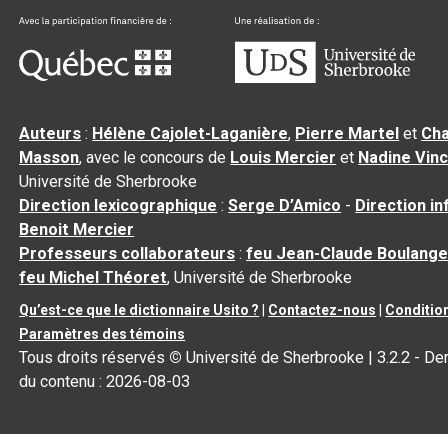
Auteurs
:
Hélène Cajolet-Laganière
,
Pierre Martel
et
Cha
Masson
, avec le concours de
Louis Mercier
et
Nadine Vin
Université de Sherbrooke
Direction lexicographique
:
Serge D’Amico
-
Direction i
Benoit Mercier
Professeurs collaborateurs
:
feu Jean-Claude Boulange
feu Michel Théoret
, Université de Sherbrooke
Qu’est-ce que le dictionnaire Usito ?
|
Contactez-nous
|
Condition
Paramètres des témoins
Tous droits réservés
©
Université de Sherbrooke |
3.2.2
- Der
du contenu :
2026-08-03