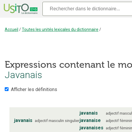
Accueil
/
Toutes les unités lexicales du dictionnaire
/
Expressions contenant le mo
Javanais
Afficher les définitions
javanais
adjectif
mascul
javanais
javanaise
adjectif
masculin
singulier
adjectif
fémini
javanaises
adjectif
fémini