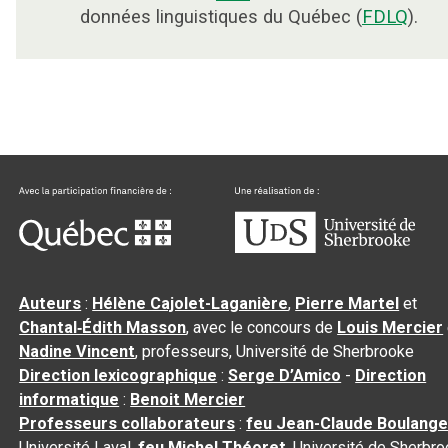
données linguistiques du Québec (
FDLQ
).
Auteurs
:
Hélène Cajolet-Laganière
,
Pierre Martel
et
Chantal‑Édith Masson
, avec le concours de
Louis Mercier
Nadine Vincent
, professeurs, Université de Sherbrooke
Direction lexicographique
:
Serge D’Amico
-
Direction
informatique
:
Benoit Mercier
Professeurs collaborateurs
:
feu Jean-Claude Boulange
Université Laval,
feu Michel Théoret
, Université de Sherbr