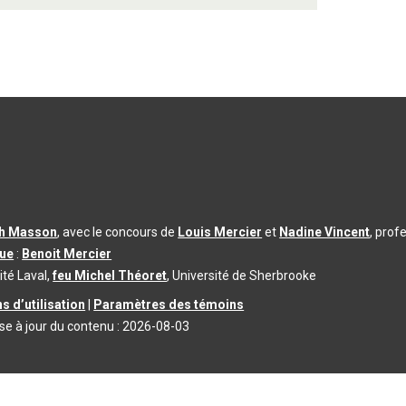
th Masson
, avec le concours de
Louis Mercier
et
Nadine Vincent
, prof
que
:
Benoit Mercier
ité Laval,
feu Michel Théoret
, Université de Sherbrooke
s d’utilisation
|
Paramètres des témoins
se à jour du contenu :
2026-08-03