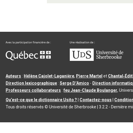
Auteurs
:
Hélène Cajolet-Laganière
,
Pierre Martel
et
Chantal‑Édi
Direction lexicographique
:
Serge D’Amico
-
Direction informati
Professeurs collaborateurs
:
feu Jean-Claude Boulanger
, Univers
Qu’est-ce que le dictionnaire Usito ?
|
Contactez-nous
|
Condition
Tous droits réservés
©
Université de Sherbrooke |
3.2.2
- Dernière mi