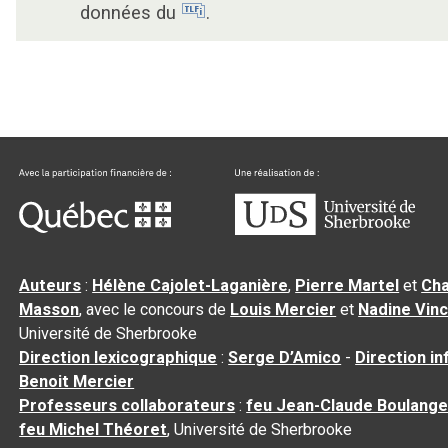
données du
.
Auteurs
:
Hélène Cajolet-Laganière
,
Pierre Martel
et
Cha
Masson
, avec le concours de
Louis Mercier
et
Nadine Vin
Université de Sherbrooke
Direction lexicographique
:
Serge D’Amico
-
Direction i
Benoit Mercier
Professeurs collaborateurs
:
feu Jean-Claude Boulange
feu Michel Théoret
, Université de Sherbrooke