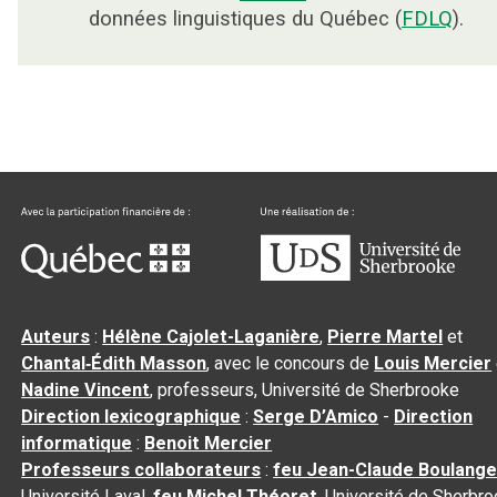
données linguistiques du Québec (
FDLQ
).
Auteurs
:
Hélène Cajolet-Laganière
,
Pierre Martel
et
Chantal‑Édith Masson
, avec le concours de
Louis Mercier
Nadine Vincent
, professeurs, Université de Sherbrooke
Direction lexicographique
:
Serge D’Amico
-
Direction
informatique
:
Benoit Mercier
Professeurs collaborateurs
:
feu Jean-Claude Boulange
Université Laval,
feu Michel Théoret
, Université de Sherbr