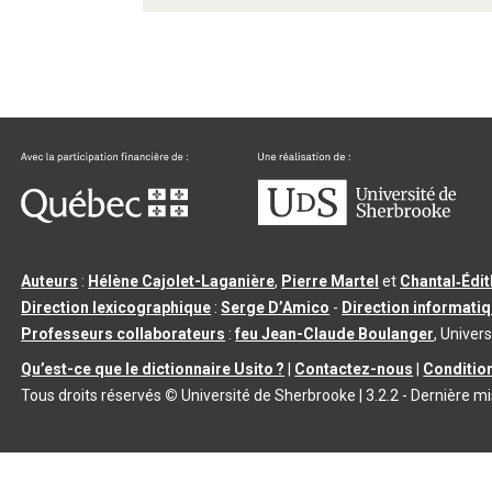
Auteurs
:
Hélène Cajolet-Laganière
,
Pierre Martel
et
Chantal‑Édi
Direction lexicographique
:
Serge D’Amico
-
Direction informati
Professeurs collaborateurs
:
feu Jean-Claude Boulanger
, Univers
Qu’est-ce que le dictionnaire Usito ?
|
Contactez-nous
|
Condition
Tous droits réservés
©
Université de Sherbrooke |
3.2.2
- Dernière mi