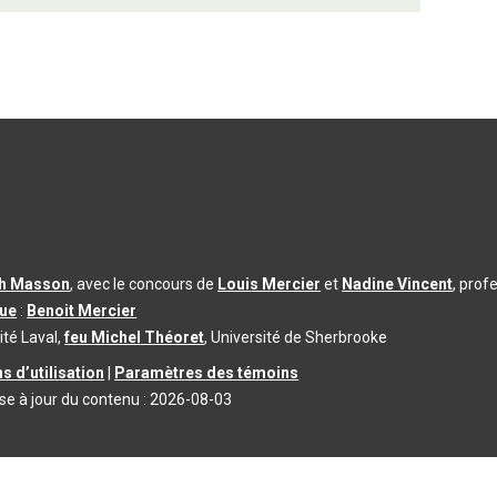
th Masson
, avec le concours de
Louis Mercier
et
Nadine Vincent
, prof
que
:
Benoit Mercier
ité Laval,
feu Michel Théoret
, Université de Sherbrooke
s d’utilisation
|
Paramètres des témoins
se à jour du contenu :
2026-08-03