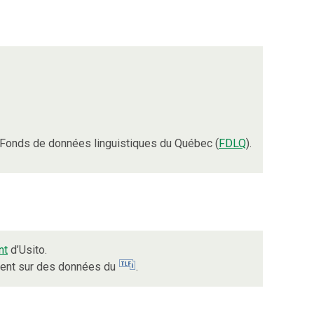
Fonds de données linguistiques du Québec (
FDLQ
).
nt
d’Usito.
uient sur des données du
.