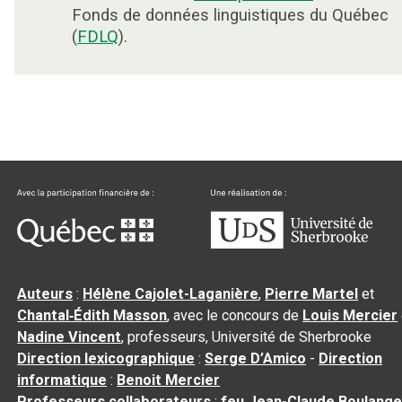
Fonds de données linguistiques du Québec
(
FDLQ
).
Auteurs
:
Hélène Cajolet-Laganière
,
Pierre Martel
et
Chantal‑Édith Masson
, avec le concours de
Louis Mercier
Nadine Vincent
, professeurs, Université de Sherbrooke
Direction lexicographique
:
Serge D’Amico
-
Direction
informatique
:
Benoit Mercier
Professeurs collaborateurs
:
feu Jean-Claude Boulange