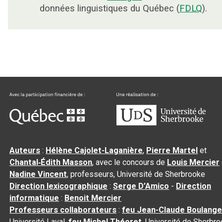
données linguistiques du Québec (
FDLQ
).
Auteurs
:
Hélène Cajolet-Laganière
,
Pierre Martel
et
Chantal‑Édith Masson
, avec le concours de
Louis Mercier
Nadine Vincent
, professeurs, Université de Sherbrooke
Direction lexicographique
:
Serge D’Amico
-
Direction
informatique
:
Benoit Mercier
Professeurs collaborateurs
:
feu Jean-Claude Boulange
Université Laval,
feu Michel Théoret
, Université de Sherbr