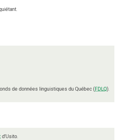
quiétant.
onds de données linguistiques du Québec (
FDLQ
).
t
d’Usito.