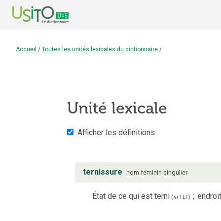
Accueil
/
Toutes les unités lexicales du dictionnaire
/
Unité lexicale
Afficher les définitions
ternissure
nom
féminin
singulier
État de ce qui est terni
;
endroi
(
in
TLF
)